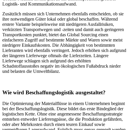
Logistik- und Kommunikationsaufwand.
Zusätzlich müssen sich Unternehmen ebenfalls entscheiden, ob sie
ihre notwendigen Güter lokal oder global beschaffen. Während
erstere Variante beispielsweise mit niedrigeren Ausfallrisiken,
verkürzten Transportwegen und -zeiten und damit auch geringeren
Transportkosten punktet, bietet das Global Sourcing einen
einfacheren Zugriff auf bestimmte Märkte und Waren sowie meist
niedrigere Einkaufskosten. Die Abhängigkeit von bestimmten
Lieferanten wird ebenfalls verringert. Jedoch erhöhen sich aufgrund
der längeren Lieferwege oftmals die Lieferzeiten. Längere
Lieferwege schlagen sich aufgrund des erhöhten
Schadstoffausstoßes negativ im ökologischen Fußabdruck nieder
und belasten die Umweltbilanz.
Wie wird Beschaffungslogistik ausgestaltet?
Die Optimierung der Materialflüsse in einem Unternehmen beginnt
bei der Beschaffungslogistik. Diese bildet das erste Bindeglied der
logistischen Kette. Ohne eine angemessene Beschaffungsstrategie
entstehen entweder Lieferengpässe, die die Produktion gefährden,
oder aber Mehrkosten durch einen teuren Einkauf sowie
vermeidbaren Lageraufwand. Folglich muss genau geregelt werden,