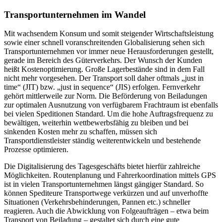
Transportunternehmen im Wandel
Mit wachsendem Konsum und somit steigender Wirtschaftsleistung
sowie einer schnell voranschreitenden Globalisierung sehen sich
Transportunternehmen vor immer neue Herausforderungen gestellt,
gerade im Bereich des Güterverkehrs. Der Wunsch der Kunden
heißt Kostenoptimierung. Große Lagerbestände sind in dem Fall
nicht mehr vorgesehen. Der Transport soll daher oftmals „just in
time“ (JIT) bzw. „just in sequence“ (JIS) erfolgen. Fernverkehr
gehört mittlerweile zur Norm. Die Beförderung von Beiladungen
zur optimalen Ausnutzung von verfügbarem Frachtraum ist ebenfalls
bei vielen Speditionen Standard. Um die hohe Auftragsfrequenz zu
bewältigen, weiterhin wettbewerbsfähig zu bleiben und bei
sinkenden Kosten mehr zu schaffen, müssen sich
Transportdienstleister ständig weiterentwickeln und bestehende
Prozesse optimieren.
Die Digitalisierung des Tagesgeschäfts bietet hierfür zahlreiche
Möglichkeiten. Routenplanung und Fahrerkoordination mittels GPS
ist in vielen Transportunternehmen längst gängiger Standard. So
können Spediteure Transportwege verkürzen und auf unverhoffte
Situationen (Verkehrsbehinderungen, Pannen etc.) schneller
reagieren. Auch die Abwicklung von Folgeaufträgen – etwa beim
Transport von Beiladung – gestaltet sich durch eine gute