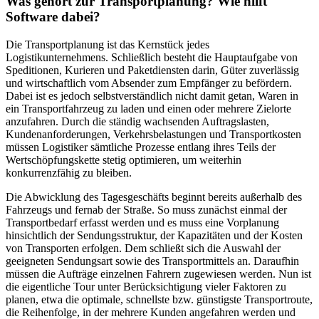
Was gehört zur Transportplanung? Wie hilft
Software dabei?
Die Transportplanung ist das Kernstück jedes
Logistikunternehmens. Schließlich besteht die Hauptaufgabe von
Speditionen, Kurieren und Paketdiensten darin, Güter zuverlässig
und wirtschaftlich vom Absender zum Empfänger zu befördern.
Dabei ist es jedoch selbstverständlich nicht damit getan, Waren in
ein Transportfahrzeug zu laden und einen oder mehrere Zielorte
anzufahren. Durch die ständig wachsenden Auftragslasten,
Kundenanforderungen, Verkehrsbelastungen und Transportkosten
müssen Logistiker sämtliche Prozesse entlang ihres Teils der
Wertschöpfungskette stetig optimieren, um weiterhin
konkurrenzfähig zu bleiben.
Die Abwicklung des Tagesgeschäfts beginnt bereits außerhalb des
Fahrzeugs und fernab der Straße. So muss zunächst einmal der
Transportbedarf erfasst werden und es muss eine Vorplanung
hinsichtlich der Sendungsstruktur, der Kapazitäten und der Kosten
von Transporten erfolgen. Dem schließt sich die Auswahl der
geeigneten Sendungsart sowie des Transportmittels an. Daraufhin
müssen die Aufträge einzelnen Fahrern zugewiesen werden. Nun ist
die eigentliche Tour unter Berücksichtigung vieler Faktoren zu
planen, etwa die optimale, schnellste bzw. günstigste Transportroute,
die Reihenfolge, in der mehrere Kunden angefahren werden und