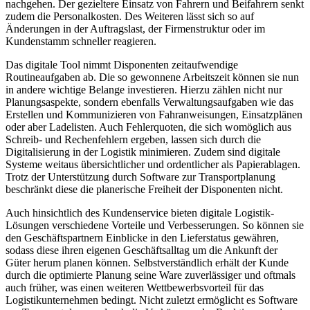
nachgehen. Der gezieltere Einsatz von Fahrern und Beifahrern senkt
zudem die Personalkosten. Des Weiteren lässt sich so auf
Änderungen in der Auftragslast, der Firmenstruktur oder im
Kundenstamm schneller reagieren.
Das digitale Tool nimmt Disponenten zeitaufwendige
Routineaufgaben ab. Die so gewonnene Arbeitszeit können sie nun
in andere wichtige Belange investieren. Hierzu zählen nicht nur
Planungsaspekte, sondern ebenfalls Verwaltungsaufgaben wie das
Erstellen und Kommunizieren von Fahranweisungen, Einsatzplänen
oder aber Ladelisten. Auch Fehlerquoten, die sich womöglich aus
Schreib- und Rechenfehlern ergeben, lassen sich durch die
Digitalisierung in der Logistik minimieren. Zudem sind digitale
Systeme weitaus übersichtlicher und ordentlicher als Papierablagen.
Trotz der Unterstützung durch Software zur Transportplanung
beschränkt diese die planerische Freiheit der Disponenten nicht.
Auch hinsichtlich des Kundenservice bieten digitale Logistik-
Lösungen verschiedene Vorteile und Verbesserungen. So können sie
den Geschäftspartnern Einblicke in den Lieferstatus gewähren,
sodass diese ihren eigenen Geschäftsalltag um die Ankunft der
Güter herum planen können. Selbstverständlich erhält der Kunde
durch die optimierte Planung seine Ware zuverlässiger und oftmals
auch früher, was einen weiteren Wettbewerbsvorteil für das
Logistikunternehmen bedingt. Nicht zuletzt ermöglicht es Software