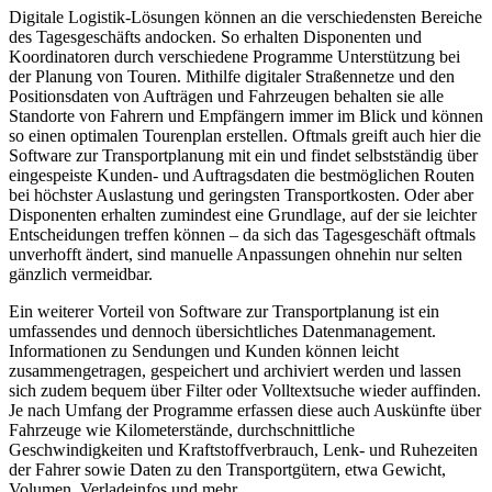
Digitale Logistik-Lösungen können an die verschiedensten Bereiche
des Tagesgeschäfts andocken. So erhalten Disponenten und
Koordinatoren durch verschiedene Programme Unterstützung bei
der Planung von Touren. Mithilfe digitaler Straßennetze und den
Positionsdaten von Aufträgen und Fahrzeugen behalten sie alle
Standorte von Fahrern und Empfängern immer im Blick und können
so einen optimalen Tourenplan erstellen. Oftmals greift auch hier die
Software zur Transportplanung mit ein und findet selbstständig über
eingespeiste Kunden- und Auftragsdaten die bestmöglichen Routen
bei höchster Auslastung und geringsten Transportkosten. Oder aber
Disponenten erhalten zumindest eine Grundlage, auf der sie leichter
Entscheidungen treffen können – da sich das Tagesgeschäft oftmals
unverhofft ändert, sind manuelle Anpassungen ohnehin nur selten
gänzlich vermeidbar.
Ein weiterer Vorteil von Software zur Transportplanung ist ein
umfassendes und dennoch übersichtliches Datenmanagement.
Informationen zu Sendungen und Kunden können leicht
zusammengetragen, gespeichert und archiviert werden und lassen
sich zudem bequem über Filter oder Volltextsuche wieder auffinden.
Je nach Umfang der Programme erfassen diese auch Auskünfte über
Fahrzeuge wie Kilometerstände, durchschnittliche
Geschwindigkeiten und Kraftstoffverbrauch, Lenk- und Ruhezeiten
der Fahrer sowie Daten zu den Transportgütern, etwa Gewicht,
Volumen, Verladeinfos und mehr.