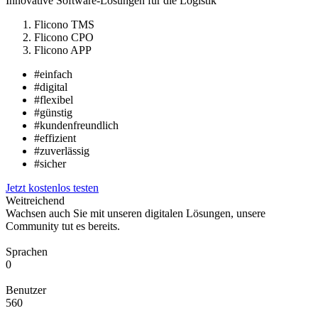
Innovative Software-Lösungen für die Logistik
Flicono TMS
Flicono CPO
Flicono APP
#einfach
#digital
#flexibel
#günstig
#kundenfreundlich
#effizient
#zuverlässig
#sicher
Jetzt kostenlos testen
Weitreichend
Wachsen auch Sie mit unseren digitalen Lösungen, unsere
Community tut es bereits.
Sprachen
0
Benutzer
560