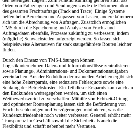
den beteiligten Lagern. Zum Funktionsumfang gehören auch das
Orten von Fahrzeugen und Sendungen sowie die Dokumentation
des gesamten Frachtauftrags (Track and Trace). Einige Systeme
helfen beim Berechnen und Anpassen von Lasten, andere kümmern
sich um die Abrechnung von Aufträgen. Zusätzlich ermöglichen
TMS durch die Speicherung und Analyse von Fracht- und
Auftragsdaten ebenfalls, Prozesse zukünftig zu verbessern, indem
(mögliche) Schwachstellen aufgezeigt werden. So lassen sich
beispielsweise Alternativen für stark staugefährdete Routen leichter
finden.
Durch den Einsatz von TMS-Lösungen können
Logistikunternehmen Daten- und Informationsflüsse zentralisieren
sowie Planungs-, Administrations- und Dokumentationsaufgaben
vereinfachen. Aus der Reduktion der manuellen Arbeiten ergibt sich
eine hohe Zeitersparnis, eine reduzierte Fehlerquote sowie eine
Senkung der Betriebskosten. Ein Teil dieser Ersparnis kann auch an
den Endkunden weitergegeben werden, um sich einen
Wettbewerbsvorteil zu verschaffen. Mithilfe von Echtzeit-Ortung
und optimierter Routenplanung lassen sich die Beförderung von
Fracht beschleunigen und Verzögerungen minimieren, was die
Kundenzufriedenheit noch weiter verbessert. Generell erhöht mehr
Transparenz im Geschäft sowohl die Sicherheit als auch die
Flexibilität und schafft nebenbei mehr Vertrauen.