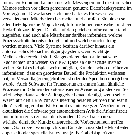
normalen Kommunikationstools wie Messengern und elektronischen
Memos stehen vor allem gemeinsam genutzte Datenbanksysteme im
Vordergrund. Diese lassen sich innerhalb des Prozesses von
verschiedenen Mitarbeitern bearbeiten und abrufen. Sie bieten so
allen Beteiligten die Möglichkeit, Informationen einzusehen und bei
Bedarf hinzuzufügen. Da alle auf den gleichen Informationsstand
zugreifen, sind auch alle Mitarbeiter darüber informiert, welche
Prozessschritte bereits erledigt sind und welche noch erledigt
werden müssen. Viele Systeme besitzen darüber hinaus ein
automatisches Benachrichtigungssystem, wenn wichtige
Meilensteine erreicht sind. Sie generieren dann automatische
Nachrichten und weisen so die Aufgabe an die nächste Instanz
weiter. So ist es beispielsweise möglich, Kunden schon darüber zu
informieren, dass ein geordertes Bauteil die Produktion verlassen
hat, im Versandlager eingetroffen ist oder der Spedition übergeben
wurde. Auch Software für Transportunternehmen kann ähnliche
Prozesse im Rahmen der automatisierten Avisierung abdecken. So
wird beispielsweise der Auftraggeber benachrichtigt, wenn seine
Waren auf den LKW zur Auslieferung beladen wurden und wann
die Zustellung geplant ist. Kommt es unterwegs zu Verzögerungen,
aktualisiert die Software per automatischem Avis die Ankunftszeit
und informiert so zeitnah den Kunden. Diese Transparenz ist
wichtig, damit der Kunde entsprechende Vorbereitungen treffen
kann. So müssen womöglich zum Entladen zusätzliche Mitarbeiter
abgestellt oder spezielle Fahrzeuge (z. B. Gabelstapler) zur