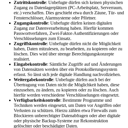
Zutrittskontrolle
: Unbefugte dürfen sich keinen physischen
Zugang zu Datenlagerplätzen (PC-Arbeitsplatz, Serverraum,
etc.) verschaffen. Dies geschieht etwa durch Zäune, Tür- und
Fensterschlösser, Alarmsysteme oder Pförtner.
Zugangskontrolle
: Unbefugte dürfen keinen digitalen
Zugang zur Datenverarbeitung haben. Hierfür kommen
Passwortverfahren, Zwei-Faktor-Authentifizierungen oder
Verschlüsselungen zum Einsatz.
Zugriffskontrolle
: Unbefugte dürfen nicht die Möglichkeit
haben, Daten mitzulesen, zu bearbeiten, zu kopieren oder zu
löschen. Dies wird über strenge Berechtigungskonzepte
realisiert.
Eingabekontrolle
: Sämtliche Zugriffe auf und Änderungen
von Datensätzen werden über ein Protokollierungssystem
erfasst. So lässt sich jede digitale Handlung nachvollziehen.
Weitergabekontrolle
: Unbefugte dürfen auch bei der
Übertragung von Daten nicht die Möglichkeit haben, diese
einzusehen, zu ändern, zu kopieren oder zu löschen. Auch
hierfür werden verschiedene Verschlüsselungen eingesetzt.
Verfügbarkeitskontrolle
: Bestimmte Programme und
Techniken werden eingesetzt, um Daten vor Angriffen oder
Verlusten zu schützen. Hierzu zählen etwa Firewalls zum
Blockieren unberechtigter Datenabfragen oder aber digitale
oder physische Backup-Systeme zur Rekonstruktion
gelöschter oder beschädigter Daten.